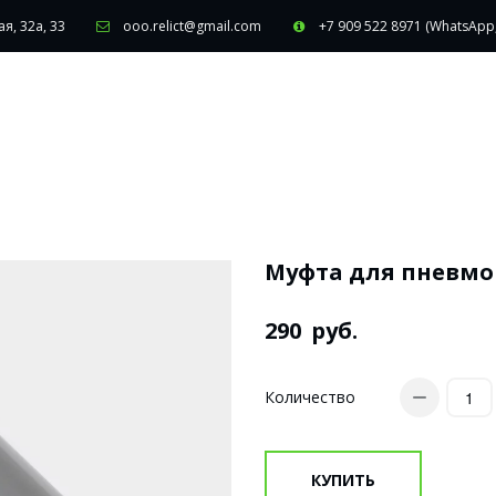
я, 32а, 33
ooo.relict@gmail.com
+7 909 522 8971 (WhatsApp
Муфта для пневмоп
290
руб.
Количество
КУПИТЬ