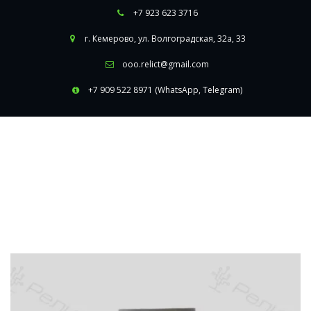
+7 923 623 3716
г. Кемерово
,
ул. Волгоградская, 32а, 33
ooo.relict@gmail.com
+7 909 522 8971 (WhatsApp, Telegram)